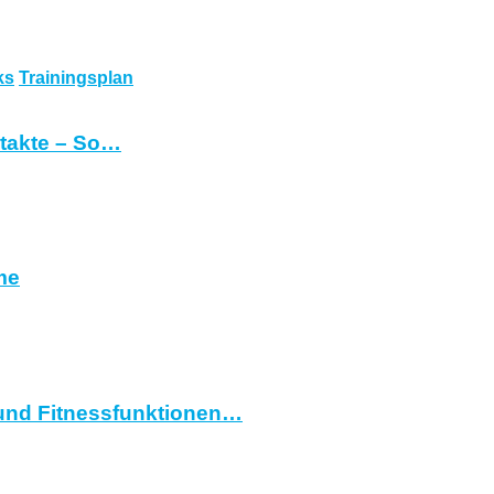
ks
Trainingsplan
ntakte – So…
me
und Fitnessfunktionen…