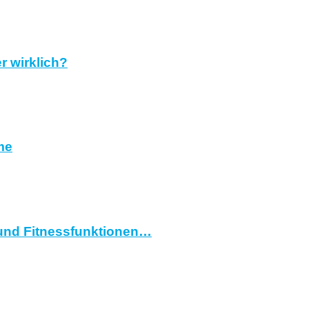
r wirklich?
me
und Fitnessfunktionen…