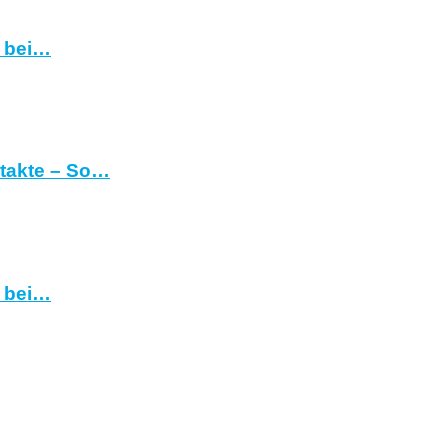
h bei…
ntakte – So…
h bei…