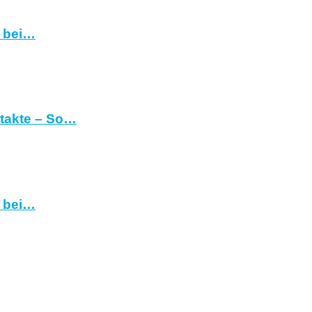
h bei…
ntakte – So…
h bei…