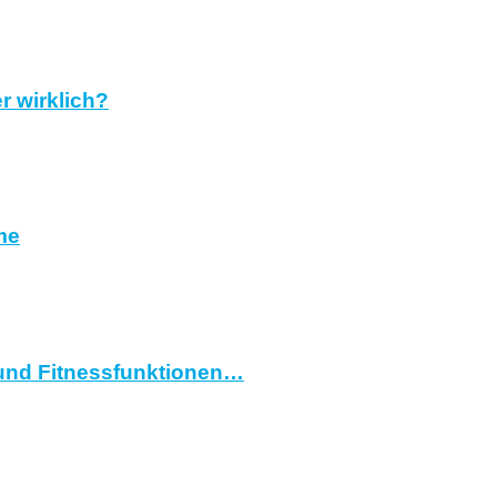
r wirklich?
me
und Fitnessfunktionen…