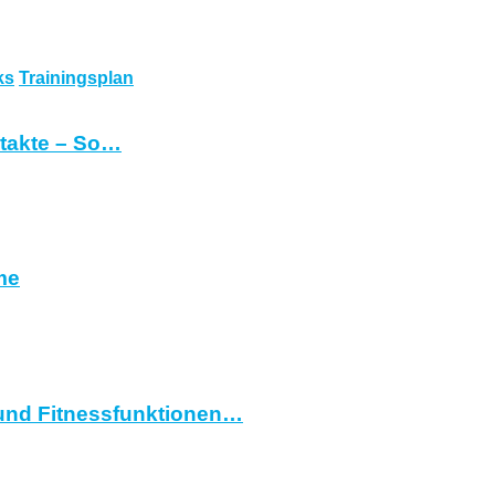
ks
Trainingsplan
ntakte – So…
me
und Fitnessfunktionen…